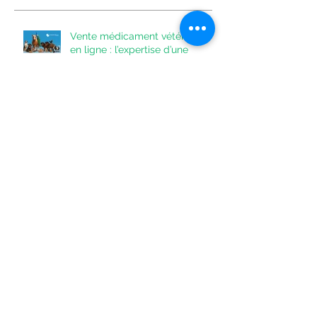
Posts Récents
Vente médicament vétérinaire
en ligne : l’expertise d’une
pharmacie au service de la
santé animale
Le calendrier de l’Avent des
lutins malades : Jeu concours à
la Pharmacie de l’Envigne
Rejoignez-nous à la pharmacie,
Préparat(eur)rice en pharmacie
Nouveau service de médecin en
ligne disponible : Les avantages