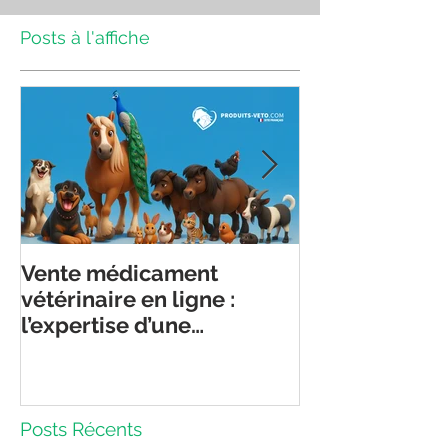
Posts à l'affiche
Vente médicament
Nouveau serv
vétérinaire en ligne :
médecin en li
l’expertise d’une
disponible : 
pharmacie au service de
de la télécons
la santé animale
ses limites